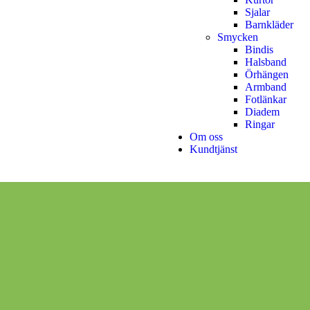
Sjalar
Barnkläder
Smycken
Bindis
Halsband
Örhängen
Armband
Fotlänkar
Diadem
Ringar
Om oss
Kundtjänst