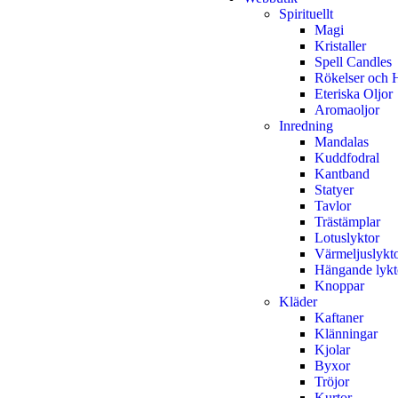
Spirituellt
Magi
Kristaller
Spell Candles
Rökelser och H
Eteriska Oljor
Aromaoljor
Inredning
Mandalas
Kuddfodral
Kantband
Statyer
Tavlor
Trästämplar
Lotuslyktor
Värmeljuslykt
Hängande lykt
Knoppar
Kläder
Kaftaner
Klänningar
Kjolar
Byxor
Tröjor
Kurtor