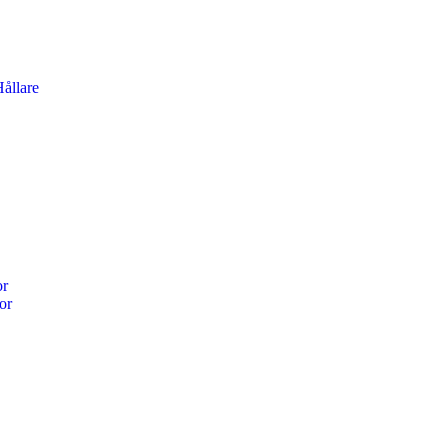
ållare
or
or