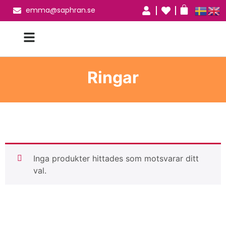
emma@saphran.se
Ringar
Inga produkter hittades som motsvarar ditt
val.