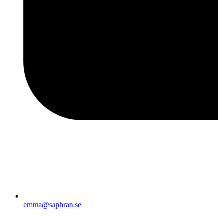
emma@saphran.se