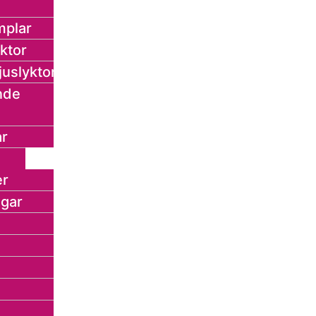
mplar
ktor
juslyktor
nde
r
er
ngar