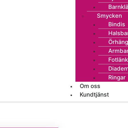
Barnkl
Smycken
Bindis
Halsba
Örhän
Armba
Fotlänk
Diade
Ringar
Om oss
Kundtjänst