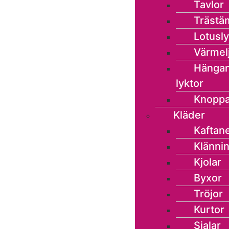
Tavlor
Trästä
Lotusly
Värmel
Hänga
lyktor
Knoppa
Kläder
Kaftan
Klänni
Kjolar
Byxor
Tröjor
Kurtor
Sjalar