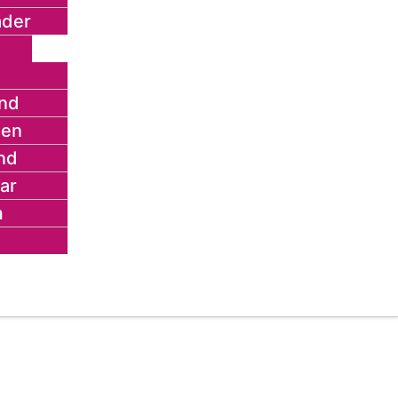
äder
nd
gen
nd
ar
m