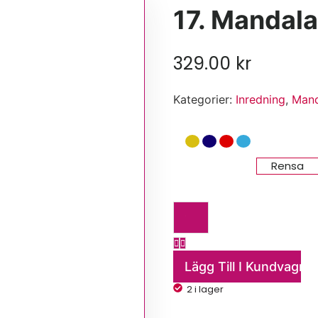
17. Mandala
329.00
kr
Kategorier:
Inredning
,
Mand
Rensa
Lägg Till I Kundvagn
2 i lager