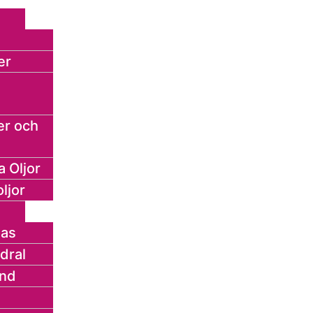
er
er och
a Oljor
ljor
as
dral
nd