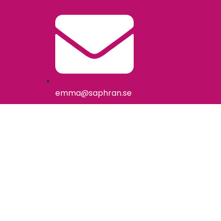
emma@saphran.se