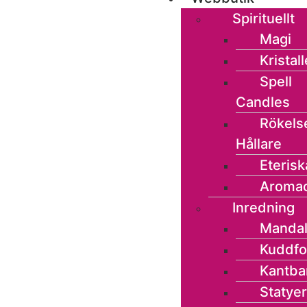
Spirituellt
Magi
Kristall
Spell
Candles
Rökels
Hållare
Eterisk
Aromao
Inredning
Mandal
Kuddfo
Kantba
Statyer