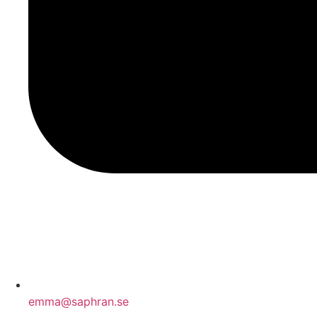
emma@saphran.se