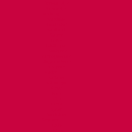
Eteriska Oljor
Aromaoljor
Inredning
Mandalas
Kuddfodral
Kantband
Statyer
Tavlor
Trästämplar
Lotuslyktor
Värmeljuslyktor
Hängande lyktor
Knoppar
Kläder
Kaftaner
Klänningar
Kjolar
Byxor
Tröjor
Kurtor
Sjalar
Barnkläder
Smycken
Bindis
Halsband