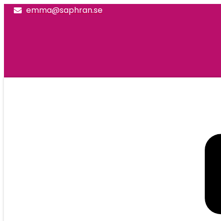
emma@saphran.se
Menu