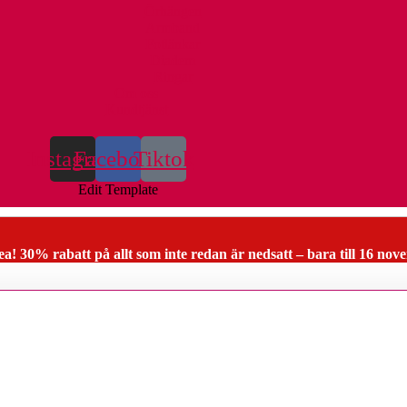
Örhängen
Armband
Fotlänkar
Diadem
Ringar
Om oss
Kundtjänst
Instagram
Facebook
Tiktok
Edit Template
ea! 30% rabatt på allt som inte redan är nedsatt – bara till 16 nov