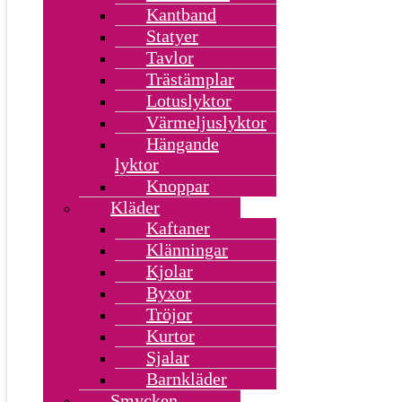
Kantband
Statyer
Tavlor
Trästämplar
Lotuslyktor
Värmeljuslyktor
Hängande
lyktor
Knoppar
Kläder
Kaftaner
Klänningar
Kjolar
Byxor
Tröjor
Kurtor
Sjalar
Barnkläder
Smycken