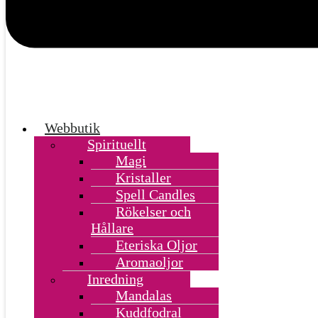
Webbutik
Spirituellt
Magi
Kristaller
Spell Candles
Rökelser och
Hållare
Eteriska Oljor
Aromaoljor
Inredning
Mandalas
Kuddfodral