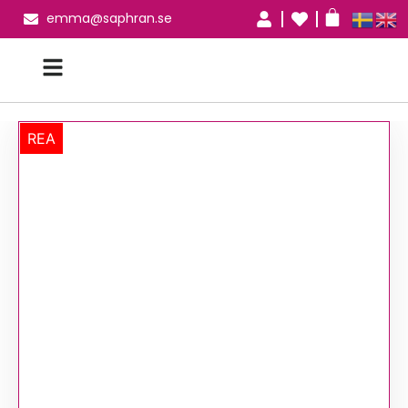
emma@saphran.se
REA