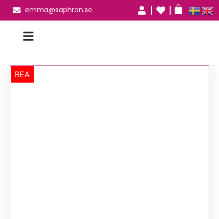
emma@saphran.se
REA