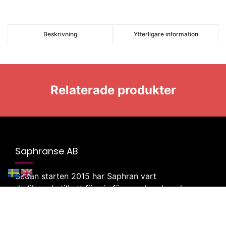
Beskrivning
Ytterligare information
Relaterade produkter
Saphranse AB
Sedan starten 2015 har Saphran vart
dedikerade till att föra in färgsprakande och
unika ting från Indien till Sverige.