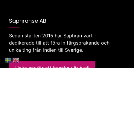
Saphranse AB
Sedan starten 2015 har Saphran vart
dedikerade till att föra in färgsprakande och
unika ting från Indien till Sverige.
Klicka här för att besöka vår butik
Företag
Webbutik
Om oss
Kundtjänst