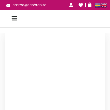
emma@saphran.se