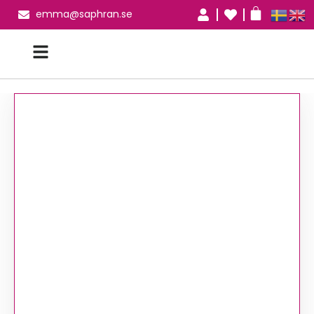
emma@saphran.se