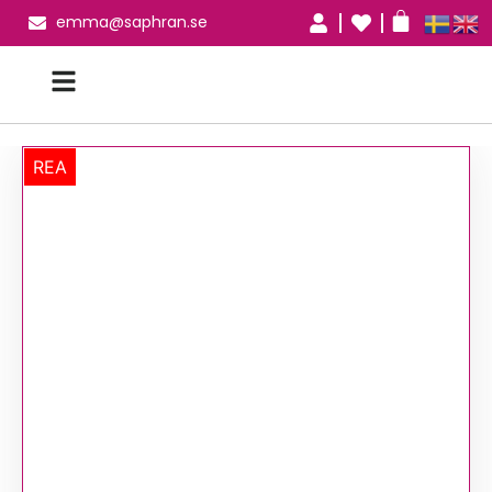
emma@saphran.se
REA