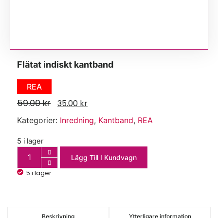
Flätat indiskt kantband
REA
59.00
kr
35.00
kr
Kategorier:
Inredning
,
Kantband
,
REA
5 i lager
Lägg Till I Kundvagn
5 i lager
Beskrivning
Ytterligare information