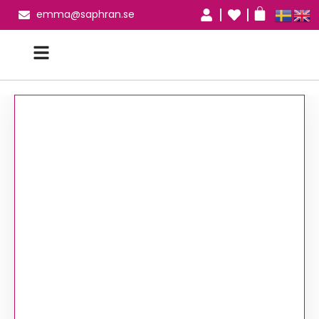
emma@saphran.se