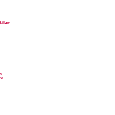
ållare
or
or