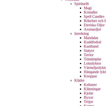
Spirituellt
Magi
Kristaller
Spell Candles
Rökelser och H
Eteriska Oljor
Aromaoljor
Inredning
Mandalas
Kuddfodral
Kantband
Statyer
Tavlor
Trästämplar
Lotuslyktor
Värmeljuslykt
Hängande lykt
Knoppar
Kläder
Kaftaner
Klänningar
Kjolar
Byxor
Tröjor
Kurtor