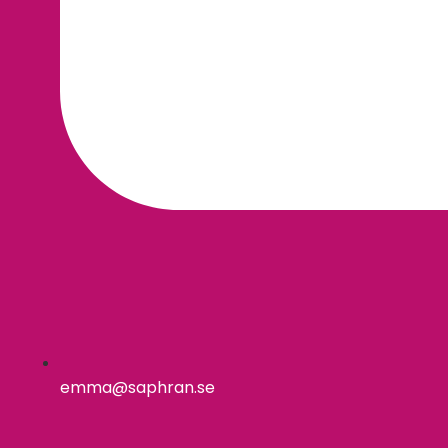
emma@saphran.se