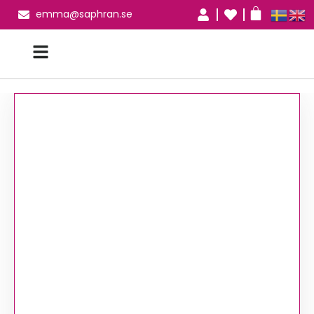
emma@saphran.se