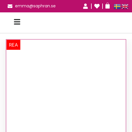
emma@saphran.se
REA