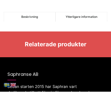
Beskrivning
Ytterligare information
Relaterade produkter
Saphranse AB
Sedan starten 2015 har Saphran vart
dedikerade till att föra in färgsprakande och
unika ting från Indien till Sverige.