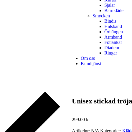
Sjalar
Barnkläder
Smycken
Bindis
Halsband
Örhängen
Armband
Fotlänkar
Diadem
Ringar
Om oss
Kundtjänst
Unisex stickad tröj
299.00
kr
Artikelnr:
N/A
Kategorier:
Kläd