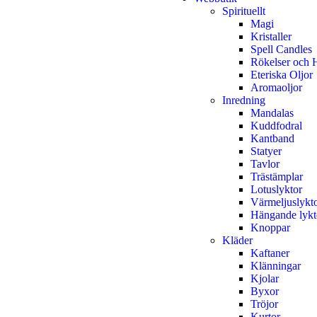
Spirituellt
Magi
Kristaller
Spell Candles
Rökelser och H
Eteriska Oljor
Aromaoljor
Inredning
Mandalas
Kuddfodral
Kantband
Statyer
Tavlor
Trästämplar
Lotuslyktor
Värmeljuslykt
Hängande lykt
Knoppar
Kläder
Kaftaner
Klänningar
Kjolar
Byxor
Tröjor
Kurtor