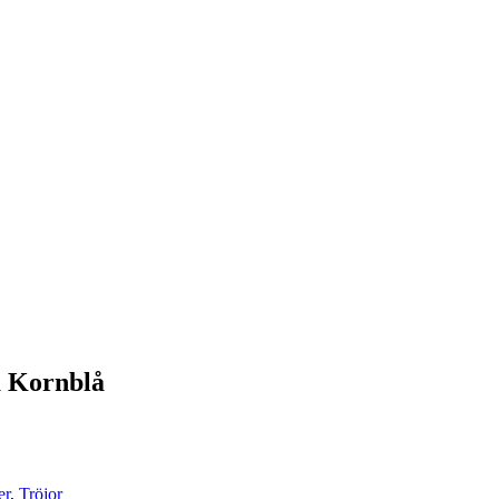
a Kornblå
er
,
Tröjor