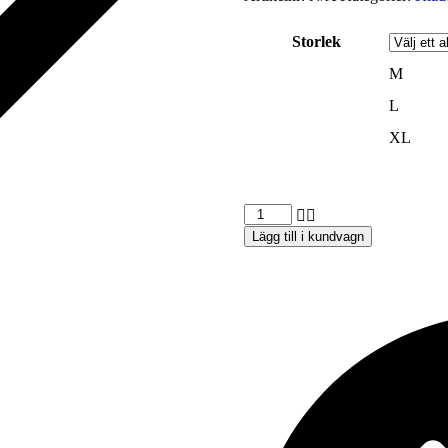
Storlek
M
L
XL
Lägg till i kundvagn