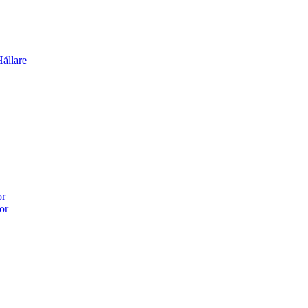
ållare
or
or